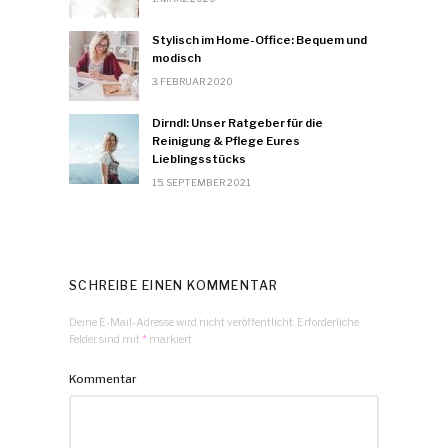
Stylisch im Home-Office: Bequem und
modisch
3. FEBRUAR 2020
Dirndl: Unser Ratgeber für die
Reinigung & Pflege Eures
Lieblingsstücks
15. SEPTEMBER 2021
SCHREIBE EINEN KOMMENTAR
Deine E-Mail-Adresse wird nicht veröffentlicht.
Erforderliche
Felder sind mit
*
markiert
Kommentar