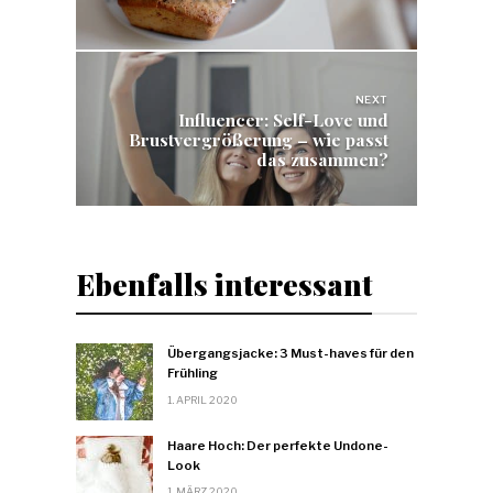
NEXT
Influencer: Self-Love und
Brustvergrößerung – wie passt
das zusammen?
Ebenfalls interessant
Übergangsjacke: 3 Must-haves für den
Frühling
1. APRIL 2020
Haare Hoch: Der perfekte Undone-
Look
1. MÄRZ 2020